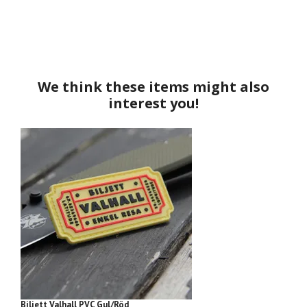
Biljett Valhall PVC Gul/Röd
Bi